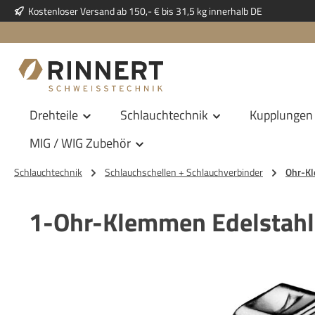
Kostenloser Versand ab 150,- € bis 31,5 kg innerhalb DE
 Hauptinhalt springen
Zur Suche springen
Zur Hauptnavigation springen
Drehteile
Schlauchtechnik
Kupplungen
MIG / WIG Zubehör
Schlauchtechnik
Schlauchschellen + Schlauchverbinder
Ohr-K
1-Ohr-Klemmen Edelstahl
Bildergalerie überspringen