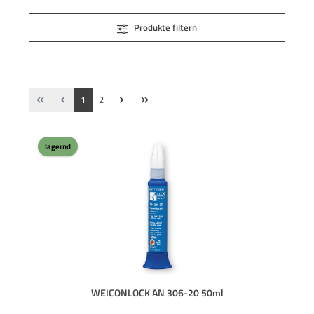
Produkte filtern
Seite
Seite
1
2
lagernd
WEICONLOCK AN 306-20 50ml