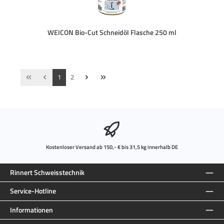
WEICON Bio-Cut Schneidöl Flasche 250 ml
Seite
Seite
1
2
Kostenloser Versand ab 150,- € bis 31,5 kg innerhalb DE
Rinnert Schweisstechnik
Service-Hotline
Informationen