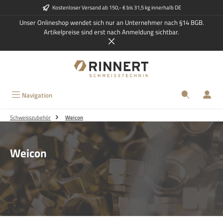
Kostenloser Versand ab 150,- € bis 31,5 kg innerhalb DE
Zum Hauptinhalt springen
Unser Onlineshop wendet sich nur an Unternehmer nach §14 BGB.
Artikelpreise sind erst nach Anmeldung sichtbar.
Navigation
Schweisszubehör
Weicon
Weicon