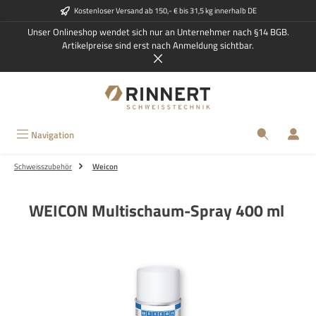
Kostenloser Versand ab 150,- € bis 31,5 kg innerhalb DE
Zum Hauptinhalt springen
Unser Onlineshop wendet sich nur an Unternehmer nach §14 BGB.
Artikelpreise sind erst nach Anmeldung sichtbar.
Navigation
Schweisszubehör
Weicon
WEICON Multischaum-Spray 400 ml
Bildergalerie überspringen