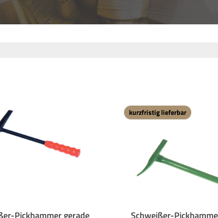
kurzfristig lieferbar
ßer-Pickhammer gerade
Schweißer-Pickhamme