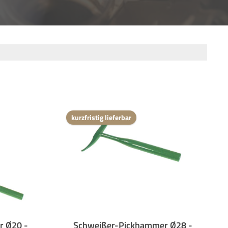
kurzfristig lieferbar
r Ø20 -
Schweißer-Pickhammer Ø28 -