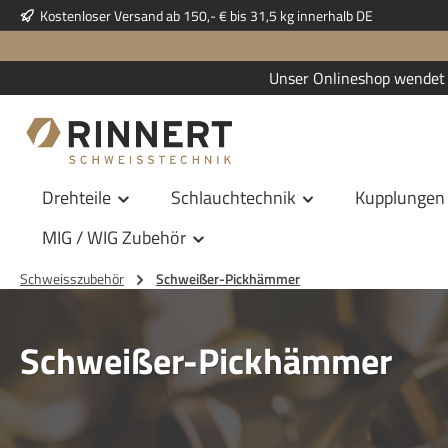
Kostenloser Versand ab 150,- € bis 31,5 kg innerhalb DE
 Hauptinhalt springen
Zur Suche springen
Zur Hauptnavigation springen
Unser Onlineshop wendet 
Drehteile
Schlauchtechnik
Kupplungen
MIG / WIG Zubehör
Schweisszubehör
Schweißer-Pickhämmer
Schweißer-Pickhämmer