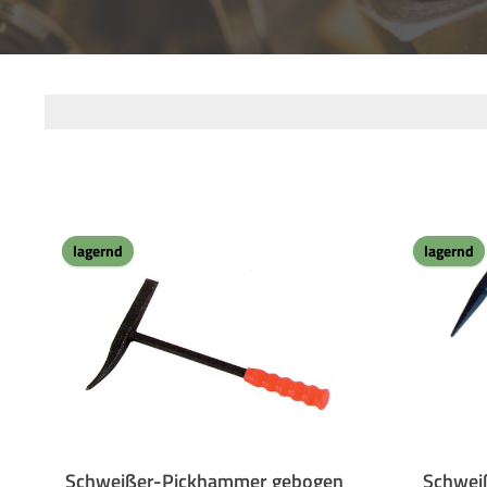
lagernd
lagernd
Schweißer-Pickhammer gebogen
Schwei