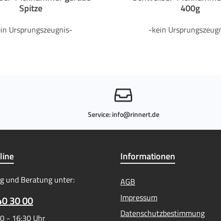
Spitze
400g
ein Ursprungszeugnis-
-kein Ursprungszeugn
Service:
info@rinnert.de
line
Informationen
g und Beratung unter:
AGB
Impressum
40 30 00
Datenschutzbestimmung
0 - 16:30 Uhr