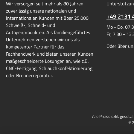
Wir versorgen seit mehr als 80 Jahren
Unterstützun
dass der Schlauch im
d
zuverlässig unsere nationalen und
Lebensmittelbereich eingesetzt
Lebens
+49 2131 
internationalen Kunden mit über 25.000
werden soll, da nur Weichdichter mit
werden so
Schweiß-, Schneid- und
Mo - Do, 07:3
FDA-Zulassung eingesetzt werden
FDA-Zul
Autogenprodukten. Als familiengeführtes
Fr, 7:30 - 13
dürfen. Momentan sind noch nicht
dürfen.
Unternehmen verstehen wir uns als
alle unsere Anschlussdichtungen FDA
alle uns
Oder über un
kompetenter Partner für das
konform. Bei Anschlussarmaturen mit
konform. 
Fachhandwerk und bieten unseren Kunden
metallischer Abdichtung ist die
metall
maßgeschneiderte Lösungen an, wie z.B.
Voraussetzung gegeben.
Vo
CNC-Fertigung, Schlauchkonfektionierung
oder Brennerreparatur.
Alle Preise exkl. gesetz
© 2