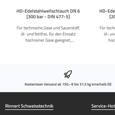
HD-Edelstahlwellschlauch DN 6
HD-Edel
[300 bar - DIN 477-5]
[2
Für technische Gase und Sauerstoff,
Für tech
öl- und fettfrei, für den Einsatz
öl- un
hochreiner Gase geeignet,
hoc
einbaufertig beidseitig mit gasart-
einbaufe
spezifischen Verschraubungen für
spezifi
viele nationale und internationale
viele n
Anschlüsse lieferbar, verschiedene
Anschlü
Durchmesser möglich,
D
Sonderanschlüsse auf Anfrage. Der
Sondera
Edelstahlwellschlauch erfüllt die
Edelsta
Kostenloser Versand ab 150,- € bis 31,5 kg innerhalb DE
Anforderungen der VO (EG)
Anfo
1935/2004, der VO (EG) 2023/2006
1935/20
und des LFGB und ist für den Kontakt
und des L
Rinnert Schweisstechnik
Service-Hot
mit Lebensmittelgasen geeignet. Es
mit Lebe
ist jedoch im Auftragsfall anzugeben,
ist jedoc