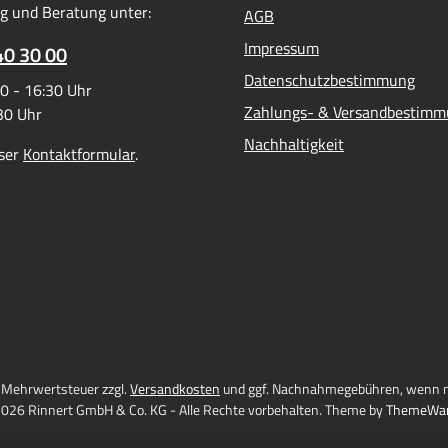
g und Beratung unter:
AGB
ass der Schlauch im
mittelbereich eingesetzt
Impressum
40 30 00
ll, da nur Weichdichter mit
Datenschutzbestimmung
0 - 16:30 Uhr
assung eingesetzt werden
Zahlungs- & Versandbestim
:30 Uhr
 Momentan sind noch nicht
ere Anschlussdichtungen FDA
Nachhaltigkeit
ser
Kontaktformular
.
Bei Anschlussarmaturen mit
ischer Abdichtung ist die
raussetzung gegeben.
l. Mehrwertsteuer zzgl.
Versandkosten
und ggf. Nachnahmegebühren, wenn n
026 Rinnert GmbH & Co. KG - Alle Rechte vorbehalten. Theme by
ThemeWa