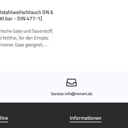
stahlwellschlauch DN 6
00 bar - DIN 477-1]
nische Gase und Sauerstoff,
d fettfrei, für den Einsatz
hreiner Gase geeignet,
rtig beidseitig mit gasart-
schen Verschraubungen für
ationale und internationale
sse lieferbar, verschiedene
urchmesser möglich,
nschlüsse auf Anfrage. Der
hlwellschlauch erfüllt die
Service:
info@rinnert.de
rderungen der VO (EG)
04, der VO (EG) 2023/2006
FGB und ist für den Kontakt
line
Informationen
nsmittelgasen geeignet. Es
h im Auftragsfall anzugeben,