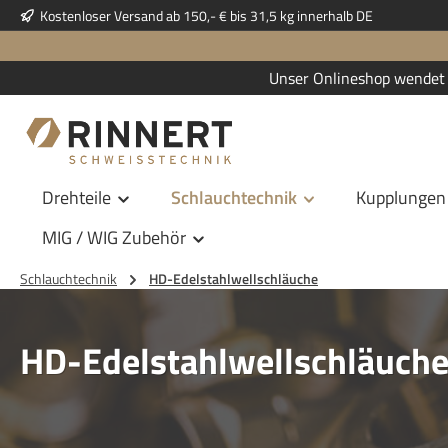
Kostenloser Versand ab 150,- € bis 31,5 kg innerhalb DE
 Hauptinhalt springen
Zur Suche springen
Zur Hauptnavigation springen
Unser Onlineshop wendet 
Drehteile
Schlauchtechnik
Kupplungen
MIG / WIG Zubehör
Schlauchtechnik
HD-Edelstahlwellschläuche
HD-Edelstahlwellschläuch