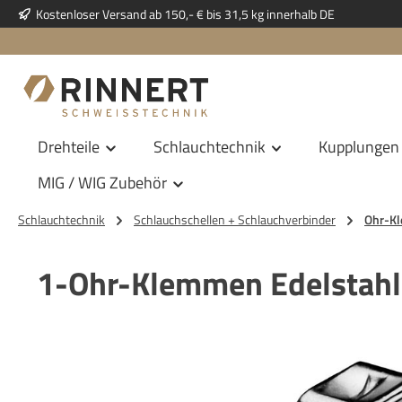
Kostenloser Versand ab 150,- € bis 31,5 kg innerhalb DE
 Hauptinhalt springen
Zur Suche springen
Zur Hauptnavigation springen
Drehteile
Schlauchtechnik
Kupplungen
MIG / WIG Zubehör
Schlauchtechnik
Schlauchschellen + Schlauchverbinder
Ohr-K
1-Ohr-Klemmen Edelstahl
Bildergalerie überspringen