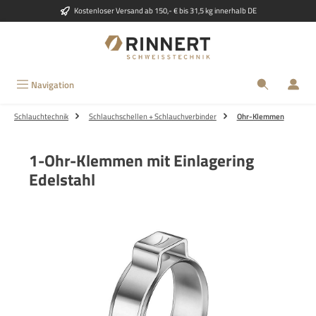
Kostenloser Versand ab 150,- € bis 31,5 kg innerhalb DE
Zum Hauptinhalt springen
Navigation
Schlauchtechnik
Schlauchschellen + Schlauchverbinder
Ohr-Klemmen
1-Ohr-Klemmen mit Einlagering
Edelstahl
Bildergalerie überspringen