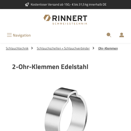
Kostenloser Versand ab 150,- € bis 31,5 kg innerhalb DE
Zum Hauptinhalt springen
Navigation
Schlauchtechnik
Schlauchschellen + Schlauchverbinder
Ohr-Klemmen
2-Ohr-Klemmen Edelstahl
Bildergalerie überspringen