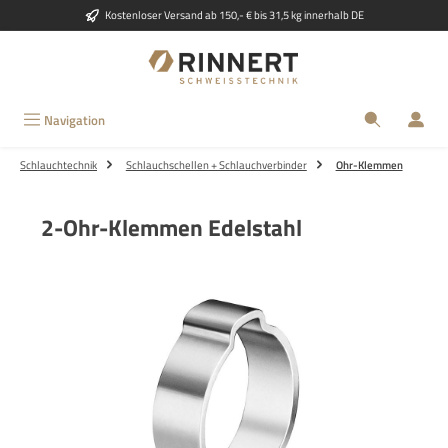
Kostenloser Versand ab 150,- € bis 31,5 kg innerhalb DE
Zum Hauptinhalt springen
Navigation
Schlauchtechnik
Schlauchschellen + Schlauchverbinder
Ohr-Klemmen
2-Ohr-Klemmen Edelstahl
Bildergalerie überspringen