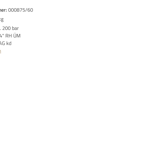
er:
000875/60
kg
. 200 bar
14" RH ÜM
AG kd
n