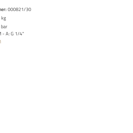
er:
000821/30
 kg
 bar
 - A: G 1/4"
n