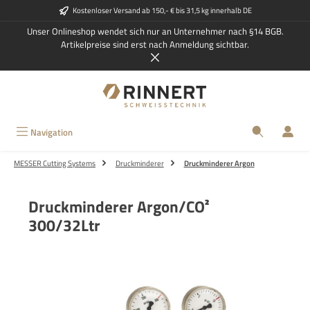
Kostenloser Versand ab 150,- € bis 31,5 kg innerhalb DE
Zum Hauptinhalt springen
Unser Onlineshop wendet sich nur an Unternehmer nach §14 BGB.
Artikelpreise sind erst nach Anmeldung sichtbar.
Navigation
MESSER Cutting Systems
Druckminderer
Druckminderer Argon
Druckminderer Argon/CO²
300/32Ltr
Bildergalerie überspringen