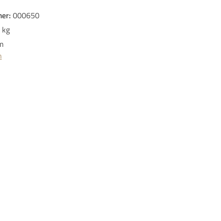
er:
000650
 kg
m
n