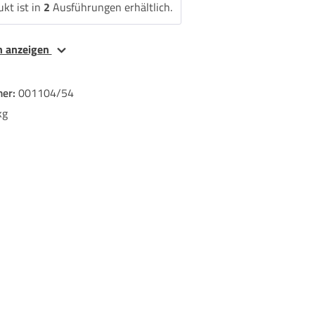
kt ist in
2
Ausführungen erhältlich.
en anzeigen
er:
001104/54
kg