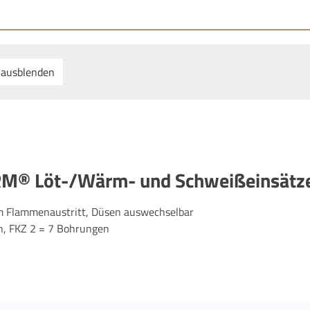
 ausblenden
RM® Löt-/Wärm- und Schweißeinsät
m Flammenaustritt, Düsen auswechselbar
n, FKZ 2 = 7 Bohrungen