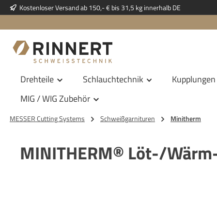
Kostenloser Versand ab 150,- € bis 31,5 kg innerhalb DE
 Hauptinhalt springen
Zur Suche springen
Zur Hauptnavigation springen
Drehteile
Schlauchtechnik
Kupplungen
MIG / WIG Zubehör
MESSER Cutting Systems
Schweißgarnituren
Minitherm
MINITHERM® Löt-/Wärm- 
Bildergalerie überspringen