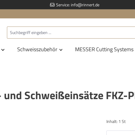
Service:
info@rinnert.de
Schweisszubehör
MESSER Cutting Systems
und Schweißeinsätze FKZ-
Inhalt:
1 St