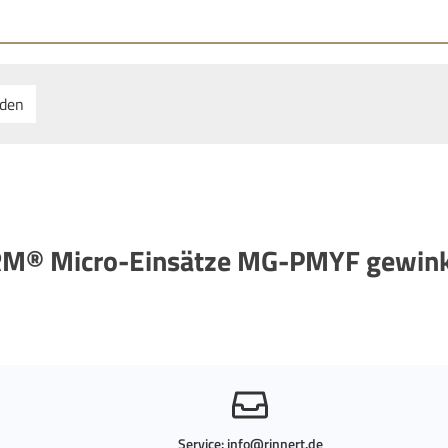
nden
RM® Micro-Einsätze MG-PMYF gewink
Service:
info@rinnert.de