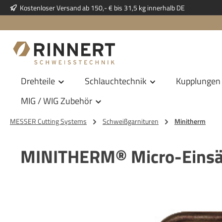
Kostenloser Versand ab 150,- € bis 31,5 kg innerhalb DE
 Hauptinhalt springen
Zur Suche springen
Zur Hauptnavigation springen
Drehteile
Schlauchtechnik
Kupplungen
MIG / WIG Zubehör
MESSER Cutting Systems
Schweißgarnituren
Minitherm
MINITHERM® Micro-Einsä
Bildergalerie überspringen