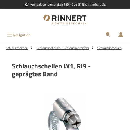
Kostenloser Versand ab 150,- € bis 31,5 kg innerhalb DE
Zum Hauptinhalt springen
Navigation
Schlauchtechnik
Schlauchschellen + Schlauchverbinder
Schlauchschellen
Schlauchschellen W1, RI9 -
geprägtes Band
Bildergalerie überspringen