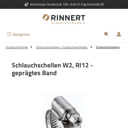
Kostenloser Versand ab 150,- € bis 31,5 kg innerhalb DE
Zum Hauptinhalt springen
Navigation
Schlauchtechnik
Schlauchschellen + Schlauchverbinder
Schlauchschellen
Schlauchschellen W2, RI12 -
geprägtes Band
Bildergalerie überspringen