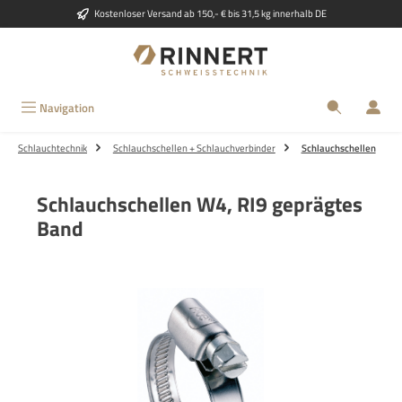
Kostenloser Versand ab 150,- € bis 31,5 kg innerhalb DE
Zum Hauptinhalt springen
Navigation
Schlauchtechnik
Schlauchschellen + Schlauchverbinder
Schlauchschellen
Schlauchschellen W4, RI9 geprägtes
Band
Bildergalerie überspringen