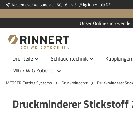
Kostenloser Versand ab 150,- € bis 31,5 kg innerhalb DE
 Hauptinhalt springen
Zur Suche springen
Zur Hauptnavigation springen
Unser Onlineshop wendet 
Drehteile
Schlauchtechnik
Kupplungen
MIG / WIG Zubehör
MESSER Cutting Systems
Druckminderer
Druckminderer Stick
Druckminderer Stickstoff
Bildergalerie überspringen