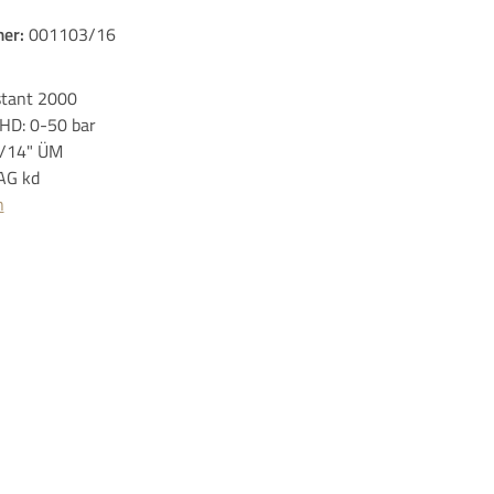
er:
001103/16
tant 2000
 HD: 0-50 bar
1/14" ÜM
AG kd
n