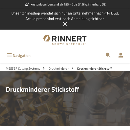
Kostenloser Versand ab 150,- € bis 31,5 kg innerhalb DE
Zum Hauptinhalt springen
Unser Onlineshop wendet sich nur an Unternehmer nach §14 BGB.
Artikelpreise sind erst nach Anmeldung sichtbar.
Navigation
MESSER Cutting Systems
Druckminderer
Druckminderer Stickstoff
Druckminderer Stickstoff