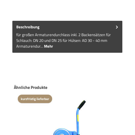
Beschreibung
für großen Armaturendurchlass inkl. 2 Backensätzen für
Schlauch: DN 20 und DN 25 für Hülsen: AD 30 - 40 mm
Armaturendur…
Mehr
Produktgalerie überspringen
Ähnliche Produkte
kurzfristig lieferbar