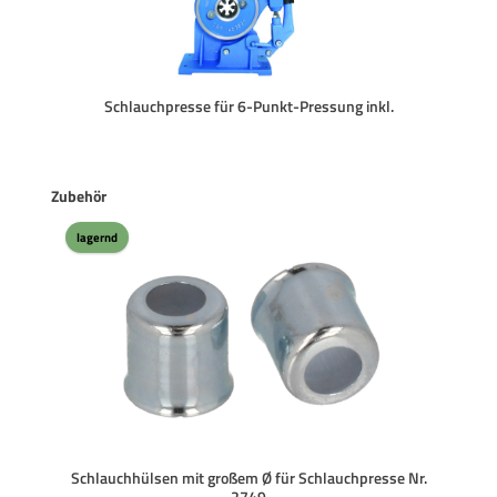
Schlauchpresse für 6-Punkt-Pressung inkl.
Produktgalerie überspringen
Zubehör
lagernd
Schlauchhülsen mit großem Ø für Schlauchpresse Nr.
2749