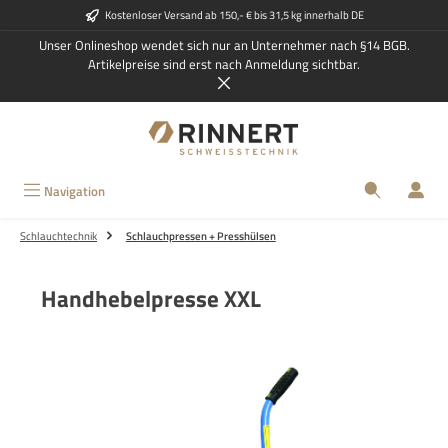
Kostenloser Versand ab 150,- € bis 31,5 kg innerhalb DE
Zum Hauptinhalt springen
Unser Onlineshop wendet sich nur an Unternehmer nach §14 BGB.
Artikelpreise sind erst nach Anmeldung sichtbar.
Navigation
Schlauchtechnik
Schlauchpressen + Presshülsen
Handhebelpresse XXL
Bildergalerie überspringen