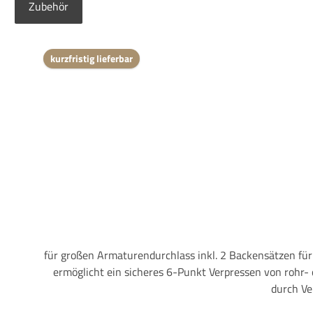
Zubehör
Produktgalerie überspringen
kurzfristig lieferbar
für großen Armaturendurchlass inkl. 2 Backensätzen für Schlauch: DN 20 und DN 25 für Hülsen: AD 30 - 40 mm Armaturendurchlass bis 60 mm ADDie manuelle Handhebelpresse
ermöglicht ein sicheres 6-Punkt Verpressen von rohr- 
durch Ve