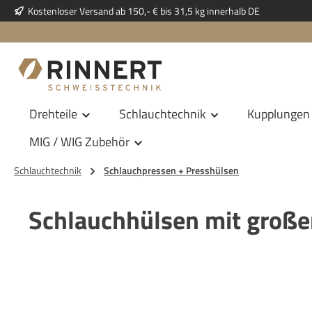
Kostenloser Versand ab 150,- € bis 31,5 kg innerhalb DE
 Hauptinhalt springen
Zur Suche springen
Zur Hauptnavigation springen
Drehteile
Schlauchtechnik
Kupplungen
MIG / WIG Zubehör
Schlauchtechnik
Schlauchpressen + Presshülsen
Schlauchhülsen mit große
Bildergalerie überspringen