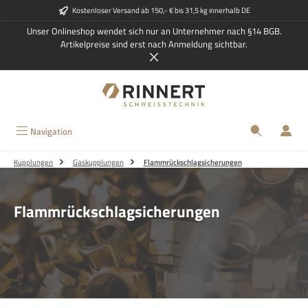
Kostenloser Versand ab 150,- € bis 31,5 kg innerhalb DE
Zum Hauptinhalt springen
Unser Onlineshop wendet sich nur an Unternehmer nach §14 BGB.
Artikelpreise sind erst nach Anmeldung sichtbar.
Navigation
Kupplungen
Gaskupplungen
Flammrückschlagsicherungen
Flammrückschlagsicherungen