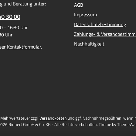
g und Beratung unter:
AGB
Lebensdauer: Integrie
Schmutzfilter schützt die Ba
Impressum
40 30 00
Verunreinigungen und redu
Datenschutzbestimmung
0 - 16:30 Uhr
Wartungsaufwand Zuverl
Zahlungs- & Versandbestim
:30 Uhr
Schutz vor Gasrückflus
eingebaute Gasrücktritt
Nachhaltigkeit
ser
Kontaktformular
.
verhindert gefährlic
Gemischbildungen Max
Sicherheit: Eine effek
Flammensperre verhin
Flammendurchschläge und
angeschlossene Kompo
Thermische Absicherung
Nachströmsperre stoppt den
bei unzulässiger
TemperaturerhöhungProduk
l. Mehrwertsteuer zzgl.
Versandkosten
und ggf. Nachnahmegebühren, wenn n
bung:Die
026 Rinnert GmbH & Co. KG - Alle Rechte vorbehalten. Theme by
ThemeWa
Flammenrückschlagsich