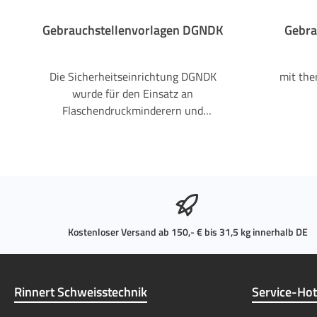
Gebrauchstellenvorlagen DGNDK
Gebra
Die Sicherheitseinrichtung DGNDK
mit the
wurde für den Einsatz an
Flaschendruckminderern und
Entnahmestellen entwickelt und
schützt zuverlässig vor gefährlichen
Betriebszuständen in
Gasversorgungsanlagen. Durch die
integrierte Mehrfachschutzfunktion
verhindert die Armatur das
Eindringen von Gasen in die falsche
Kostenloser Versand ab 150,- € bis 31,5 kg innerhalb DE
Fließrichtung, stoppt
Flammenrückschläge und unterbricht
den Gasfluss automatisch bei
Rinnert Schweisstechnik
Service-Hot
unzulässig hohen Temperaturen.
Zusätzlich schützt ein integrierter