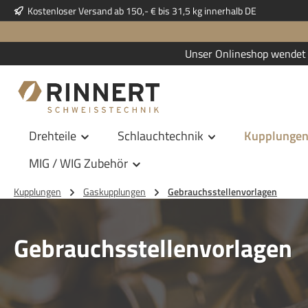
Kostenloser Versand ab 150,- € bis 31,5 kg innerhalb DE
 Hauptinhalt springen
Zur Suche springen
Zur Hauptnavigation springen
Unser Onlineshop wendet 
Drehteile
Schlauchtechnik
Kupplunge
MIG / WIG Zubehör
Kupplungen
Gaskupplungen
Gebrauchsstellenvorlagen
Gebrauchsstellenvorlagen