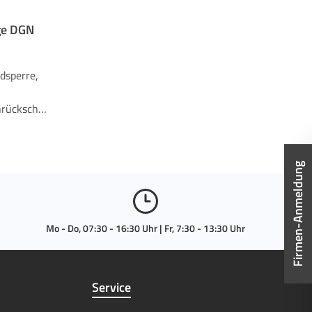
ge DGN
dsperre,
rückschla
icherheit
Diese
Firmen-Anmeldung
ng sorgt
rheit und
beit mit
ch die
Mo - Do, 07:30 - 16:30 Uhr | Fr, 7:30 - 13:30 Uhr
er
n sicherer
chsvollen
Service
et.Ihre