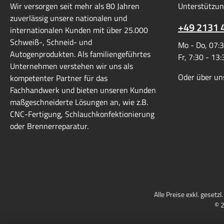
Wir versorgen seit mehr als 80 Jahren
Unterstützun
Schmutzfilter die innenliegenden
zuverlässig unsere nationalen und
Bauteile vor Verunreinigungen und
+49 2131 
internationalen Kunden mit über 25.000
sorgt für eine dauerhaft sichere
Schweiß-, Schneid- und
Mo - Do, 07:3
Funktion. Die Sicherheitseinrichtung
Autogenprodukten. Als familiengeführtes
Fr, 7:30 - 13
erfüllt die Anforderungen der DIN EN
Unternehmen verstehen wir uns als
ISO 5175-1 sowie EN 561 und wird
Oder über un
kompetenter Partner für das
zu 100 % geprüft. Das Gehäuse
Fachhandwerk und bieten unseren Kunden
besteht aus hochwertigem Messing
maßgeschneiderte Lösungen an, wie z.B.
2.0401, während die Feder aus
CNC-Fertigung, Schlauchkonfektionierung
korrosionsbeständigem Edelstahl
oder Brennerreparatur.
1.4310 gefertigt ist. Je nach
Ausführung eignet sich die
Sicherheitseinrichtung für Sauerstoff-
oder Brenngasanwendungen in
Schweiß-, Schneid- und
Autogenanlagen.Sicherheitsfunktione
Alle Preise exkl. gesetz
nGasrücktrittventil: Verhindert das
© 2
Zurückströmen von Gasen in die