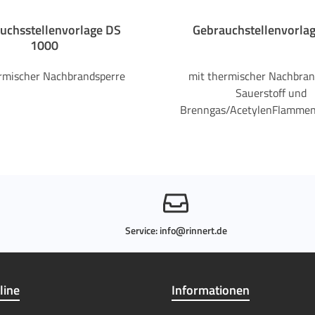
uchsstellenvorlage DS
Gebrauchstellenvorla
1000
rmischer Nachbrandsperre
mit thermischer Nachbran
Sauerstoff und
Brenngas/AcetylenFlammen
gsicherung für maximale S
bei technischen Gasen
hochwertige
Flammenrückschlagsicheru
für ein hohes Maß an Siche
Zuverlässigkeit bei der Ar
technischen Gasen. Dur
Service:
info@rinnert.de
Kombination mehrer
Schutzmechanismen wird ei
Betrieb auch unter anspru
line
Informationen
Bedingungen gewährleist
Vorteile auf einen Blick: Lange