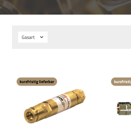
Gasart
kurzfristig lieferbar
kurzfristi