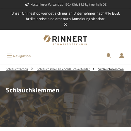
Kostenloser Versand ab 150,- € bis 31,5 kg innerhalb DE
Zum Hauptinhalt springen
Unser Onlineshop wendet sich nur an Unternehmer nach §14 BGB.
Artikelpreise sind erst nach Anmeldung sichtbar.
Navigation
Schlauchtechnik
Schlauchschellen + Schlauchverbinder
Schlauchklemmen
Schlauchklemmen