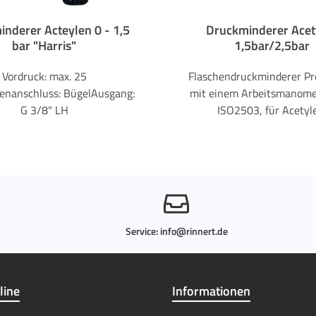
nderer Acteylen 0 - 1,5
Druckminderer Acet
bar "Harris"
1,5bar/2,5bar
Vordruck: max. 25
Flaschendruckminderer Pr
henanschluss: BügelAusgang:
mit einem Arbeitsmanome
G 3/8" LH
ISO2503, für Acetyl
EinstufigEingangsdruc
barAusgangsdruck
1,5/2,5barFlaschenansc
Spannbügel ("YOKE") (D
Nr.3)Ausgangsverschraubun
LH AG
Service:
info@rinnert.de
line
Informationen