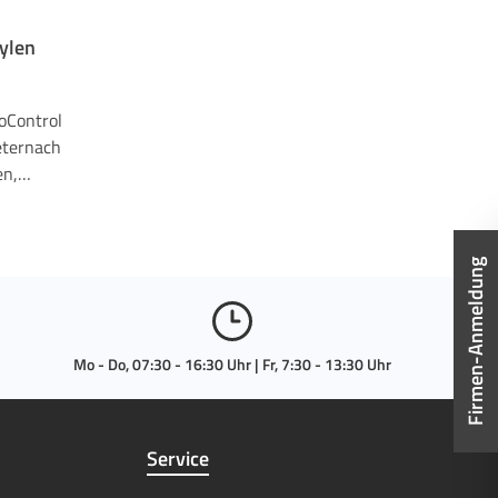
ylen
oControl
ternach
en,
k: 25
:
hluss:
Firmen-Anmeldung
IN477-1
g: G 3/8"
Mo - Do, 07:30 - 16:30 Uhr | Fr, 7:30 - 13:30 Uhr
Service