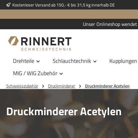
Kostenloser Versand ab 150,- € bis 31,5 kg innerhalb DE
 Hauptinhalt springen
Zur Suche springen
Zur Hauptnavigation springen
Unser Onlineshop wendet 
Drehteile
Schlauchtechnik
Kupplungen
MIG / WIG Zubehör
Schweisszubehör
Druckminderer
Druckminderer Acetylen
Druckminderer Acetylen